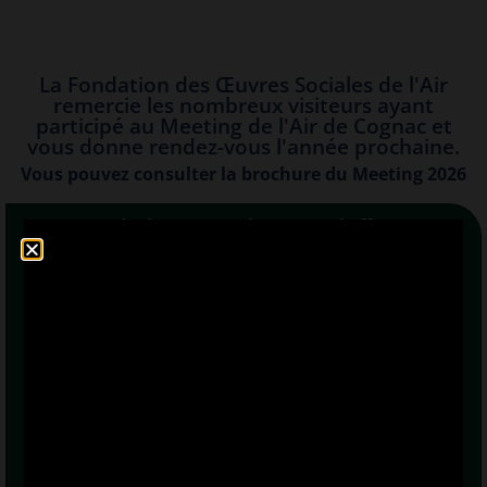
La Fondation des Œuvres Sociales de l'Air
remercie les nombreux visiteurs ayant
participé au Meeting de l'Air de Cognac et
vous donne rendez-vous l'année prochaine.
Vous pouvez consulter la brochure du Meeting 2026
Cette année, la FOSA est heureuse de fêter ses 90
années d’existence !
En achetant votre place pour le meeting,
vous faites une
bonne action !
Les fonds récoltés par la vente de billets seront utilisés