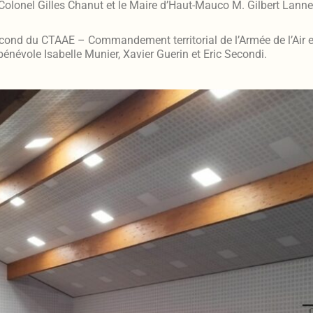
lonel Gilles Chanut et le Maire d’Haut-Mauco M. Gilbert Lanne 
nd du CTAAE – Commandement territorial de l’Armée de l’Air e
énévole Isabelle Munier, Xavier Guerin et Eric Secondi.