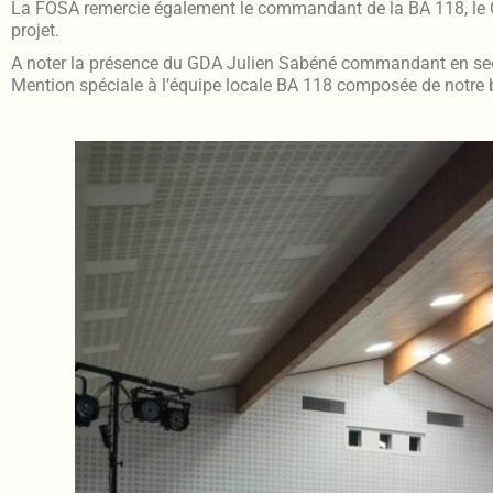
La FOSA remercie également le commandant de la BA 118, le Co
projet.
A noter la présence du GDA Julien Sabéné commandant en seco
Mention spéciale à l’équipe locale BA 118 composée de notre b