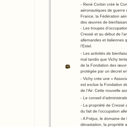
- René Corbin créé le Co
aéronautiques de guerre 
France, la Fédération aér
des œuvres de bienfaisan
- Les troupes d’occupatio
Cressé et au début de l’a
allemandes et italiennes q
l’Estel.
- Les activités de bienfai
mal tandis que Vichy tent
de la Fondation des œuvres
protégée par un décret en
- Vichy crée une « Associa
est exclue la Fondation d
de l’Air. Cette nouvelle a
- Le conseil d’administrati
- La propriété de Cressé
du fait de l’occupation al
- A Fréjus, le domaine de l
dévastation, la propriété 