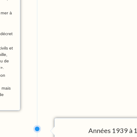
e mer à
 décret
vils et
ille,
ou de
 ».
non
e mais
de
Années 1939 à 1