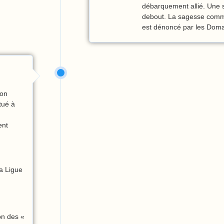
débarquement allié. Une se
debout. La sagesse comma
est dénoncé par les Doma
ion
tué à
ent
la Ligue
on des «