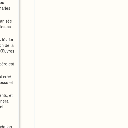
peu
harles
ganisée
cles au
 février
on de la
s Œuvres
père est
t créé,
essé et
nts, et
néral
et
ndation