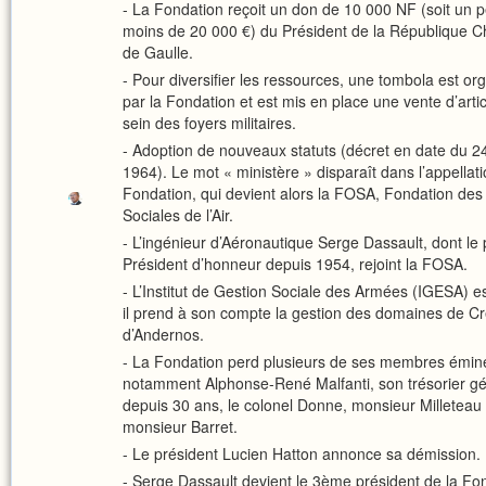
- La Fondation reçoit un don de 10 000 NF (soit un 
moins de 20 000 €) du Président de la République C
de Gaulle.
- Pour diversifier les ressources, une tombola est or
par la Fondation et est mis en place une vente d’arti
sein des foyers militaires.
- Adoption de nouveaux statuts (décret en date du 24
1964). Le mot « ministère » disparaît dans l’appellati
Fondation, qui devient alors la FOSA, Fondation de
Sociales de l’Air.
- L’ingénieur d’Aéronautique Serge Dassault, dont le 
Président d’honneur depuis 1954, rejoint la FOSA.
- L’Institut de Gestion Sociale des Armées (IGESA) es
il prend à son compte la gestion des domaines de Cr
d’Andernos.
- La Fondation perd plusieurs de ses membres émine
notamment Alphonse-René Malfanti, son trésorier gé
depuis 30 ans, le colonel Donne, monsieur Milleteau 
monsieur Barret.
- Le président Lucien Hatton annonce sa démission.
- Serge Dassault devient le 3ème président de la Fo