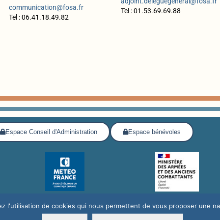
adjoint.deleguegeneral@fosa.fr
communication@fosa.fr
Tel : 01.53.69.69.88
Tel : 06.41.18.49.82
Espace Conseil d'Administration
Espace bénévoles
z l'utilisation de cookies qui nous permettent de vous proposer une navi
légales
dation des Œuvres Sociales de l’Air /
Mentions