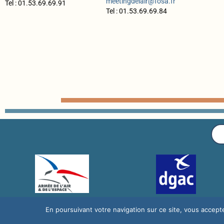
meetingdelair@fosa.fr
Tel : 01.53.69.69.91
Tel :
01.53.69.69.84
En poursuivant votre navigation sur ce site, vous accepte
© 2026 Fon