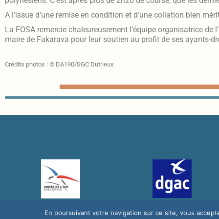
polynésiens. C’est après plus de 2h20 de course, que les dernie
A l’issue d’une remise en condition et d’une collation bien mérité
La FOSA remercie chaleureusement l’équipe organisatrice de 
maire de Fakarava pour leur soutien au profit de ses ayants-dro
Crédits photos : © DA190/SGC Dutrieux
En poursuivant votre navigation sur ce site, vous accepte
© 2025 Fon