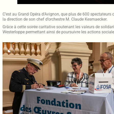
C’est au Grand Opéra d’Avignon, que plus de 600 spectateurs on
la direction de son chef d’orchestre M. Claude Kesmaecker.
Grâce à cette soirée caritative soutenant les valeurs de solidar
Westerloppe permettant ainsi de poursuivre les actions sociale