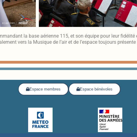
andant la base aérienne 115, et son équipe pour leur fidélité 
alement vers la Musique de l’air et de l’espace toujours présent
Espace membres
Espace bénévoles