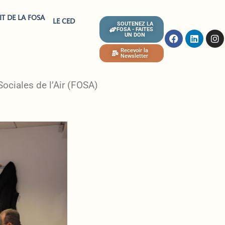
IT DE LA FOSA
LE CED
SOUTENEZ LA
FOSA - FAITES
UN DON
Recevoir la
Newsletter
IALES DE L’AIR
ociales de l’Air (FOSA)