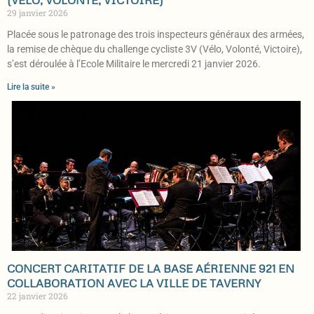
(VÉLO, VOLONTÉ, VICTOIRE)
29 janvier 2026
Placée sous le patronage des trois inspecteurs généraux des armées,
la remise de chèque du challenge cycliste 3V (Vélo, Volonté, Victoire),
s’est déroulée à l’Ecole Militaire le mercredi 21 janvier 2026.
Lire la suite »
CONCERT CARITATIF DE LA BASE AÉRIENNE 921 EN
COLLABORATION AVEC LA VILLE DE TAVERNY
22 janvier 2026