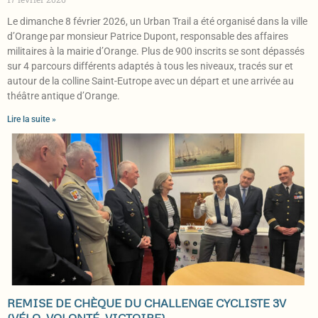
Le dimanche 8 février 2026, un Urban Trail a été organisé dans la ville
d’Orange par monsieur Patrice Dupont, responsable des affaires
militaires à la mairie d’Orange. Plus de 900 inscrits se sont dépassés
sur 4 parcours différents adaptés à tous les niveaux, tracés sur et
autour de la colline Saint-Eutrope avec un départ et une arrivée au
théâtre antique d’Orange.
Lire la suite »
REMISE DE CHÈQUE DU CHALLENGE CYCLISTE 3V