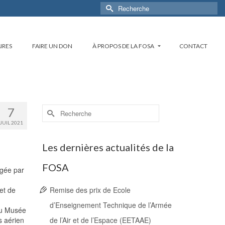
Rechercher :
IRES
FAIRE UN DON
À PROPOS DE LA FOSA
CONTACT
Rechercher :
7
JUIL 2021
Les dernières actualités de la
FOSA
igée par
et de
Remise des prix de Ecole
d’Enseignement Technique de l’Armée
du Musée
s aérien
de l’Air et de l’Espace (EETAAE)