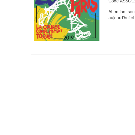
Code
ASSOC
Attention, se
aujourd’hui
e