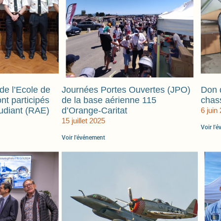
 de l’Ecole de
Journées Portes Ouvertes (JPO)
Don 
ont participés
de la base aérienne 115
chas
tudiant (RAE)
d’Orange-Caritat
6 juin
15 juillet 2025
Voir l'
Voir l'événement