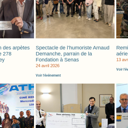
n des arpètes
Spectacle de l’humoriste Arnaud
Remi
e 278
Demanche, parrain de la
aéri
ey
Fondation à Senas
13 avr
24 avril 2026
Voir l'
Voir l'événement