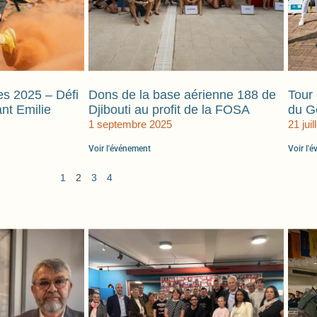
s 2025 – Défi
Dons de la base aérienne 188 de
Tour 
ant Emilie
Djibouti au profit de la FOSA
du Gé
1 septembre 2025
21 juil
Voir l'événement
Voir l'
1
2
3
4