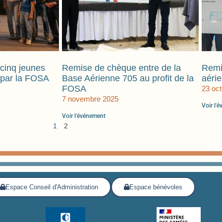
cinq jeunes
Remise de chèque entre de la
Remi
 par la FOSA
Base Aérienne 705 au profit de la
aéri
FOSA
23 oc
7 novembre 2025
Voir l'
Voir l'événement
1
2
Espace Conseil d'Administration
Espace bénévoles