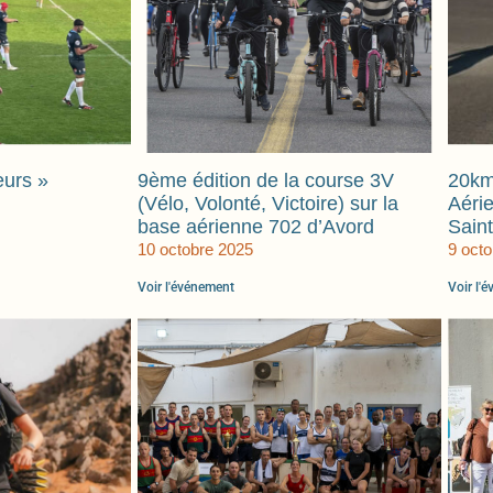
eurs »
9ème édition de la course 3V
20km
(Vélo, Volonté, Victoire) sur la
Aéri
base aérienne 702 d’Avord
Sain
10 octobre 2025
9 oct
Voir l'événement
Voir l'