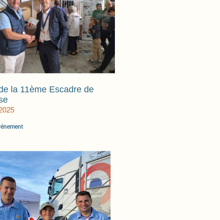
de la 11ème Escadre de
se
 2025
événement