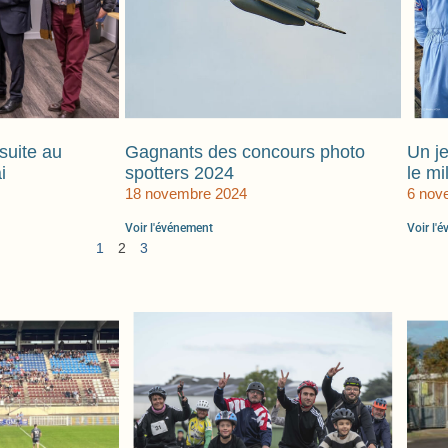
suite au
Gagnants des concours photo
Un j
i
spotters 2024
le mi
18 novembre 2024
6 nov
Voir l'événement
Voir l'
1
2
3